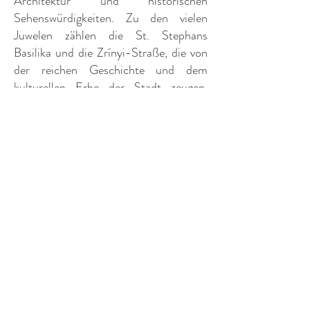
Architektur und historischen
Sehenswürdigkeiten. Zu den vielen
Juwelen zählen die St. Stephans
Basilika und die Zrínyi-Stra
ß
e, die von
der reichen Geschichte und dem
kulturellen Erbe der Stadt zeugen.
Diese beiden ikonischen Attraktionen
bieten Besuchern eine fesselnde Reise
durch die Zeit und präsentieren
architektonische Wunder und fesselnde
Geschichten, die Budapest zu der
pulsierenden Metropole gemacht
haben, die es heute ist.
Die St. Stephans Basilika, auf
Ungarisch Szent István Bazilika
genannt, erhebt sich majestätisch im
Herzen von Budapest und ist eine der