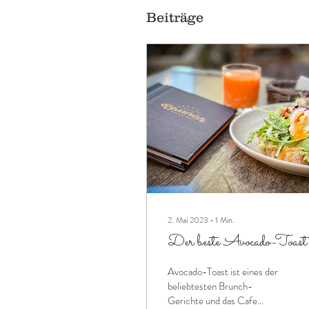
Beiträge
2. Mai 2023
∙
1
Min.
Der beste Avocado-Toast
Avocado-Toast ist eines der
beliebtesten Brunch-
Gerichte und das Cafe