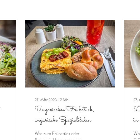
27. März 2023
∙
2
Min.
27.
Ungarisches Frühstück,
Di
ungarische Spezialitäten
in
Was zum Frühstück oder
Wo 