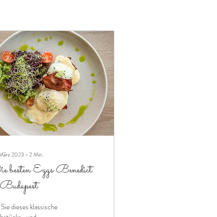
 März 2023
∙
2
Min.
e besten Eggs Benedict
 Budapest
Sie dieses klassische